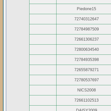
Piedone15
72740312647
72784987509
72661306237
72800634540
72784935398
72655879271
72780537697
NICS2008
72661102513
DAISY2009