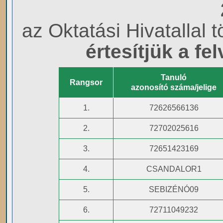
az Oktatási Hivatallal 
értesítjük a fe
Tanuló
Rangsor
azonosító száma/jelige
1.
72626566136
2.
72702025616
3.
72651423169
4.
CSANDALOR1
5.
SEBIZÉNÓ09
6.
72711049232