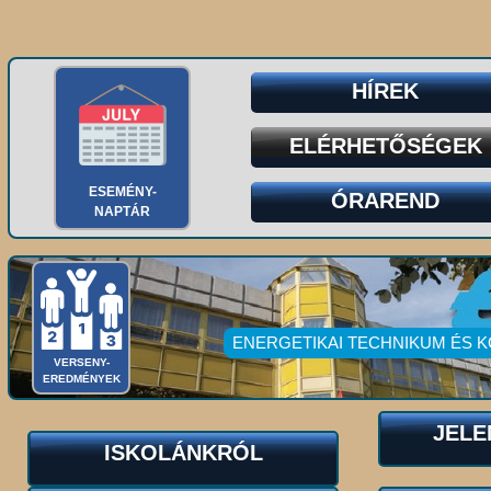
HÍREK
ELÉRHETŐSÉGEK
ESEMÉNY-
ÓRAREND
NAPTÁR
ENERGETIKAI TECHNIKUM ÉS 
VERSENY-
EREDMÉNYEK
JELE
ISKOLÁNKRÓL