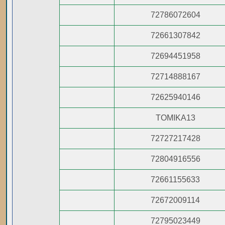
72786072604
72661307842
72694451958
72714888167
72625940146
TOMIKA13
72727217428
72804916556
72661155633
72672009114
72795023449