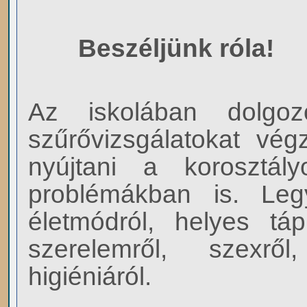
Beszéljünk róla!
Az iskolában dolg
szűrővizsgálatokat vég
nyújtani a korosztály
problémákban is. Le
életmódról, helyes tápl
szerelemről, szexről
higiéniáról.