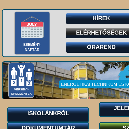
HÍREK
ELÉRHETŐSÉGEK
ESEMÉNY-
ÓRAREND
NAPTÁR
ENERGETIKAI TECHNIKUM ÉS 
VERSENY-
EREDMÉNYEK
JELE
ISKOLÁNKRÓL
DOKUMENTUMTÁR
S