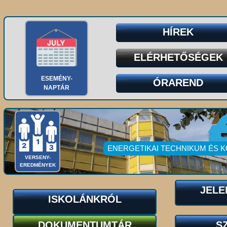
HÍREK
ELÉRHETŐSÉGEK
ESEMÉNY-
ÓRAREND
NAPTÁR
ENERGETIKAI TECHNIKUM ÉS 
VERSENY-
EREDMÉNYEK
JELE
ISKOLÁNKRÓL
DOKUMENTUMTÁR
S