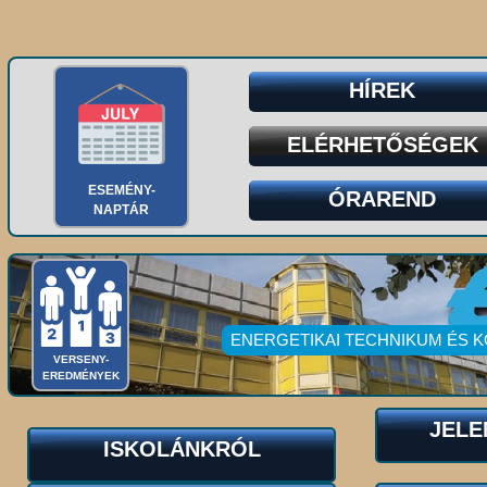
HÍREK
ELÉRHETŐSÉGEK
ESEMÉNY-
ÓRAREND
NAPTÁR
ENERGETIKAI TECHNIKUM ÉS 
VERSENY-
EREDMÉNYEK
JELE
ISKOLÁNKRÓL