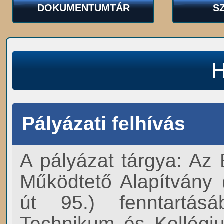
DOKUMENTUMTÁR
S
Pályázati felhívás
A pályázat tárgya: Az
Működtető Alapítvány
út 95.) fenntartás
Technikum és Kollégi