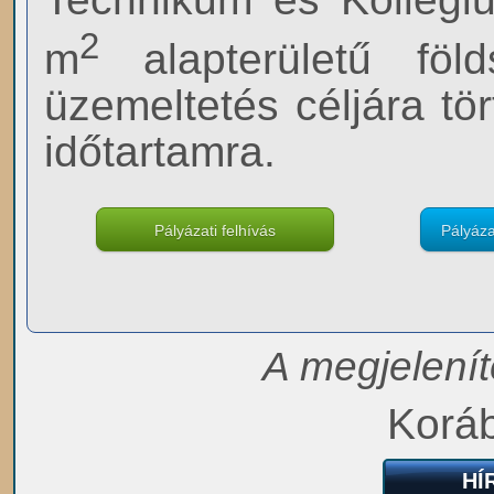
2
m
alapterületű földs
üzemeltetés céljára tö
időtartamra.
Pályázati felhívás
Pályáza
A megjelenít
Koráb
HÍ