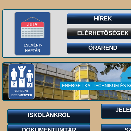
HÍREK
ELÉRHETŐSÉGEK
ESEMÉNY-
ÓRAREND
NAPTÁR
ENERGETIKAI TECHNIKUM ÉS 
VERSENY-
EREDMÉNYEK
JELE
ISKOLÁNKRÓL
DOKUMENTUMTÁR
S