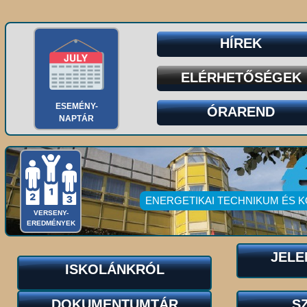
HÍREK
ELÉRHETŐSÉGEK
ESEMÉNY-
ÓRAREND
NAPTÁR
ENERGETIKAI TECHNIKUM ÉS 
VERSENY-
EREDMÉNYEK
JELE
ISKOLÁNKRÓL
DOKUMENTUMTÁR
S