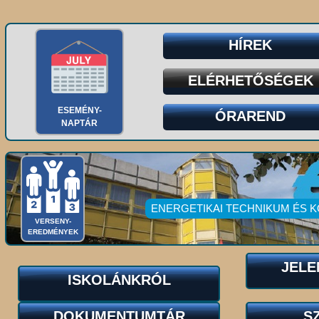
HÍREK
ELÉRHETŐSÉGEK
ESEMÉNY-
ÓRAREND
NAPTÁR
ENERGETIKAI TECHNIKUM ÉS 
VERSENY-
EREDMÉNYEK
JELE
ISKOLÁNKRÓL
DOKUMENTUMTÁR
S