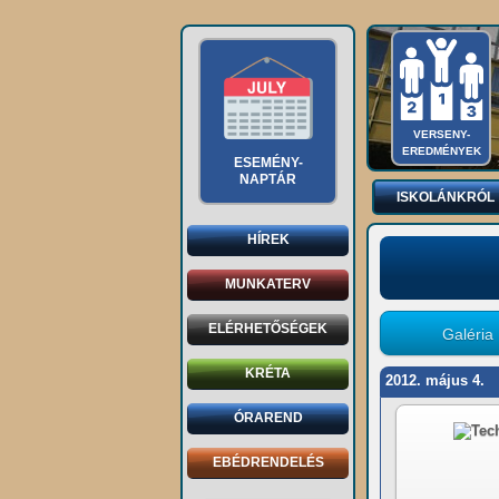
VERSENY-
EREDMÉNYEK
ESEMÉNY-
NAPTÁR
ISKOLÁNKRÓL
HÍREK
MUNKATERV
ELÉRHETŐSÉGEK
Galéria
KRÉTA
2012. május 4.
ÓRAREND
EBÉDRENDELÉS