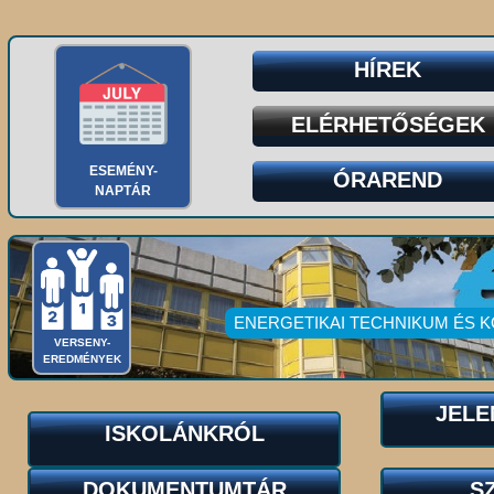
HÍREK
ELÉRHETŐSÉGEK
ESEMÉNY-
ÓRAREND
NAPTÁR
ENERGETIKAI TECHNIKUM ÉS 
VERSENY-
EREDMÉNYEK
JELE
ISKOLÁNKRÓL
DOKUMENTUMTÁR
S