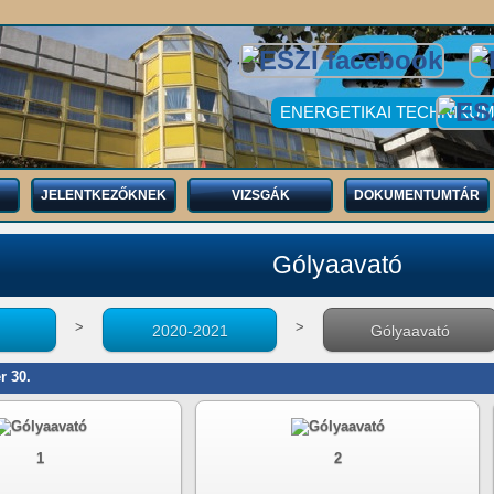
ENERGETIKAI TECHNIKUM
JELENTKEZŐKNEK
VIZSGÁK
DOKUMENTUMTÁR
Gólyaavató
>
>
2020-2021
Gólyaavató
r 30.
1
2