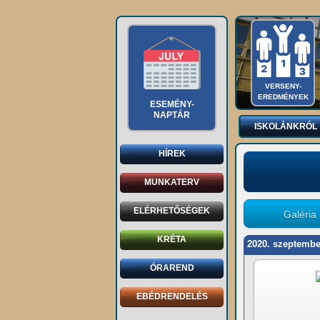
VERSENY-
EREDMÉNYEK
ESEMÉNY-
NAPTÁR
ISKOLÁNKRÓL
HÍREK
MUNKATERV
ELÉRHETŐSÉGEK
Galéria
KRÉTA
2020. szeptembe
ÓRAREND
EBÉDRENDELÉS