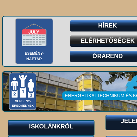
HÍREK
ELÉRHETŐSÉGEK
ESEMÉNY-
ÓRAREND
NAPTÁR
ENERGETIKAI TECHNIKUM ÉS 
VERSENY-
EREDMÉNYEK
JELE
ISKOLÁNKRÓL