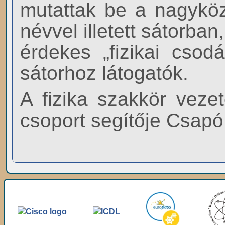
mutattak be a nagykö
névvel illetett sátorba
érdekes „fizikai csod
sátorhoz látogatók.
A fizika szakkör veze
csoport segítője Csapó