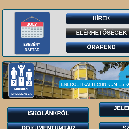
HÍREK
ELÉRHETŐSÉGEK
ESEMÉNY-
ÓRAREND
NAPTÁR
ENERGETIKAI TECHNIKUM ÉS 
VERSENY-
EREDMÉNYEK
JELE
ISKOLÁNKRÓL
DOKUMENTUMTÁR
S