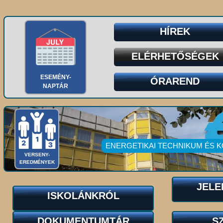
HÍREK
ELÉRHETŐSÉGEK
ESEMÉNY-
ÓRAREND
NAPTÁR
ENERGETIKAI TECHNIKUM ÉS 
VERSENY-
EREDMÉNYEK
JELE
ISKOLÁNKRÓL
DOKUMENTUMTÁR
S