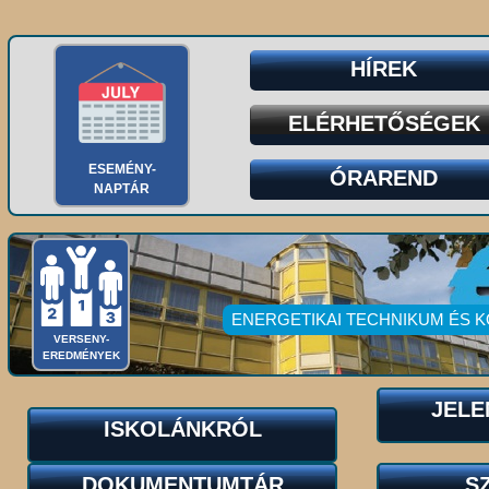
HÍREK
ELÉRHETŐSÉGEK
ESEMÉNY-
ÓRAREND
NAPTÁR
ENERGETIKAI TECHNIKUM ÉS 
VERSENY-
EREDMÉNYEK
JELE
ISKOLÁNKRÓL
DOKUMENTUMTÁR
S