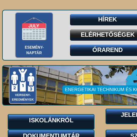
HÍREK
ELÉRHETŐSÉGEK
ESEMÉNY-
ÓRAREND
NAPTÁR
ENERGETIKAI TECHNIKUM ÉS 
VERSENY-
EREDMÉNYEK
JELE
ISKOLÁNKRÓL
DOKUMENTUMTÁR
S