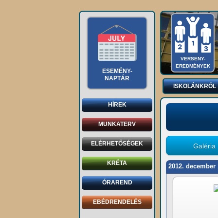
VERSENY-
EREDMÉNYEK
ESEMÉNY-
NAPTÁR
ISKOLÁNKRÓL
HÍREK
MUNKATERV
ELÉRHETŐSÉGEK
Galéria
KRÉTA
2012. december 
ÓRAREND
EBÉDRENDELÉS