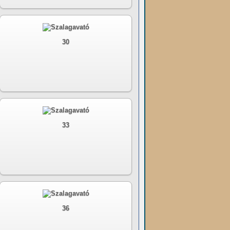
30
33
36