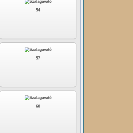
54
57
60