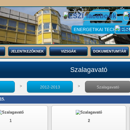
ENERGETIKAI TECHNIKUM
JELENTKEZŐKNEK
VIZSGÁK
DOKUMENTUMTÁR
Szalagavató
>
>
2012-2013
Szalagavató
15.
1
2