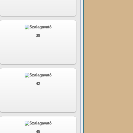
39
42
45