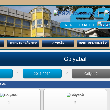
ENERGETIKAI TECHNIKUM
JELENTKEZŐKNEK
VIZSGÁK
DOKUMENTUMTÁR
Gólyabál
>
>
2011-2012
Gólyabál
r 23.
1
2