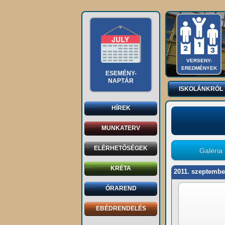
VERSENY-
EREDMÉNYEK
ESEMÉNY-
NAPTÁR
ISKOLÁNKRÓL
HÍREK
MUNKATERV
ELÉRHETŐSÉGEK
Galéria
KRÉTA
2011. szeptembe
ÓRAREND
EBÉDRENDELÉS